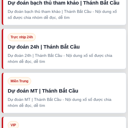
Dự đoán bạch thủ tham khảo | Thánh Bắt Cầu
Dự đoán bạch thủ tham khảo | Thánh Bắt Cầu - Nội dung xổ
số được chia nhóm dễ đọc, dễ tìm
Trực nhịp 24h
Dự đoán 24h | Thánh Bắt Cầu
Dự đoán 24h | Thánh Bắt Cầu - Nội dung xổ số được chia
nhóm dễ đọc, dễ tìm
Miền Trung
Dự đoán MT | Thánh Bắt Cầu
Dự đoán MT | Thánh Bắt Cầu - Nội dung xổ số được chia
nhóm dễ đọc, dễ tìm
VIP