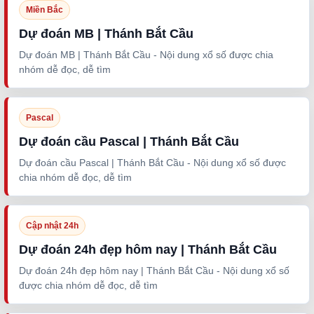
Miền Bắc
Dự đoán MB | Thánh Bắt Cầu
Dự đoán MB | Thánh Bắt Cầu - Nội dung xổ số được chia
nhóm dễ đọc, dễ tìm
Pascal
Dự đoán cầu Pascal | Thánh Bắt Cầu
Dự đoán cầu Pascal | Thánh Bắt Cầu - Nội dung xổ số được
chia nhóm dễ đọc, dễ tìm
Cập nhật 24h
Dự đoán 24h đẹp hôm nay | Thánh Bắt Cầu
Dự đoán 24h đẹp hôm nay | Thánh Bắt Cầu - Nội dung xổ số
được chia nhóm dễ đọc, dễ tìm