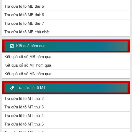
Tra cứu lô tô MB thứ 5
Tra cứu lô tô MB thứ 6
Tra cứu lô tô MB thứ 7
Tra cứu lô tô MB chủ nhật
Kết quả hôm qua
Kết quả xổ số MB hôm qua
Kết quả xổ số MT hôm qua
Kết quả xổ số MN hôm qua
Tra cứu lô tô MT
Tra cứu lô tô MT thứ 2
Tra cứu lô tô MT thứ 3
Tra cứu lô tô MT thứ 4
Tra cứu lô tô MT thứ 5