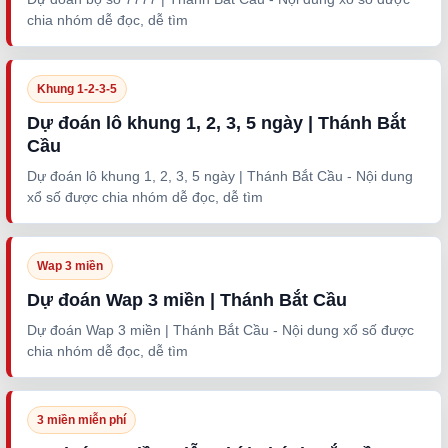
chia nhóm dễ đọc, dễ tìm
Khung 1-2-3-5
Dự đoán lô khung 1, 2, 3, 5 ngày | Thánh Bắt
Cầu
Dự đoán lô khung 1, 2, 3, 5 ngày | Thánh Bắt Cầu - Nội dung
xổ số được chia nhóm dễ đọc, dễ tìm
Wap 3 miền
Dự đoán Wap 3 miền | Thánh Bắt Cầu
Dự đoán Wap 3 miền | Thánh Bắt Cầu - Nội dung xổ số được
chia nhóm dễ đọc, dễ tìm
3 miền miễn phí