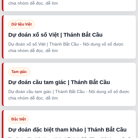
chia nhóm dễ đọc, dễ tìm
Dữ liệu Việt
Dự đoán xổ số Việt | Thánh Bắt Cầu
Dự đoán xổ số Việt | Thánh Bắt Cầu - Nội dung xổ số được
chia nhóm dễ đọc, dễ tìm
Tam giác
Dự đoán cầu tam giác | Thánh Bắt Cầu
Dự đoán cầu tam giác | Thánh Bắt Cầu - Nội dung xổ số được
chia nhóm dễ đọc, dễ tìm
Đặc biệt
Dự đoán đặc biệt tham khảo | Thánh Bắt Cầu