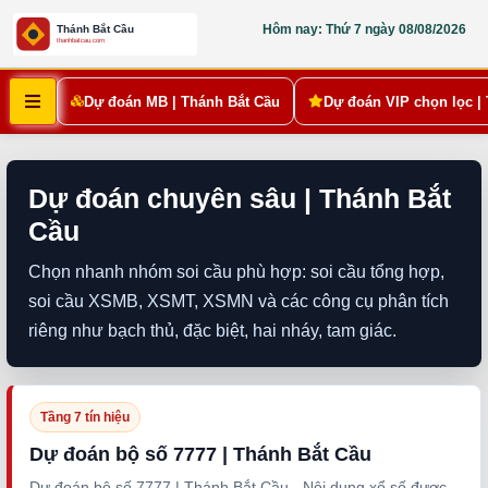
Hôm nay: Thứ 7 ngày 08/08/2026
Dự đoán MB | Thánh Bắt Cầu
Dự đoán VIP chọn lọc |
Dự đoán chuyên sâu | Thánh Bắt
Cầu
Chọn nhanh nhóm soi cầu phù hợp: soi cầu tổng hợp,
soi cầu XSMB, XSMT, XSMN và các công cụ phân tích
riêng như bạch thủ, đặc biệt, hai nháy, tam giác.
Tầng 7 tín hiệu
Dự đoán bộ số 7777 | Thánh Bắt Cầu
Dự đoán bộ số 7777 | Thánh Bắt Cầu - Nội dung xổ số được