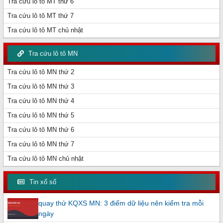
Tra cứu lô tô MT thứ 6
Tra cứu lô tô MT thứ 7
Tra cứu lô tô MT chủ nhật
Tra cứu lô tô MN
Tra cứu lô tô MN thứ 2
Tra cứu lô tô MN thứ 3
Tra cứu lô tô MN thứ 4
Tra cứu lô tô MN thứ 5
Tra cứu lô tô MN thứ 6
Tra cứu lô tô MN thứ 7
Tra cứu lô tô MN chủ nhật
Tin xổ số
quay thử KQXS MN: 3 điểm dữ liệu nên kiểm tra mỗi
ngày